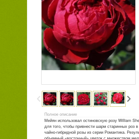
Полное описание
Мейян использовал остиновскую розу William Sh
для того, чтобы привнести шарм старинных роз в 
чайно-гибридной розы из серии Романтика. Резул
объемный «восточный» цветок с множеством мел