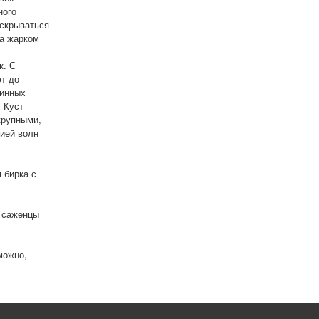
ного
аскрываться
на жарком
к. С
ют до
линных
. Куст
крупными,
ией волн
 бирка с
ь саженцы
можно,