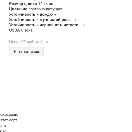
Размер цветка
12-14 см
Цветение
повторноцветущая
Устойчивость к дождю
+
Устойчивость к мучнистой росе
++
Устойчивость к черной пятнистости
++
USDA
6 зона
Цена 400 руб. за 1 шт
Нет в наличии
eakespeare
этот сорт
ьтат –
ких