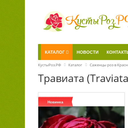
КАТАЛОГ
НОВОСТИ
КОНТАКТ
КустыРоз.РФ
Каталог
Саженцы роз в Крас
Травиата (Traviata
Новинка