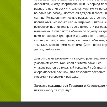
лепестков, иногда квартированный. В период пол
расцвета цветки восхитительны, хотя могут не р
во влажную погоду, портиться дождем и гореть 
солнце. Когда они полностью раскрыты, в центре
появляются несколько белых штрихов и пятныше
возрастом цветки теряют свою яркость и выгора
малиновых. Появляются обычно по одному на д
побегах, хороши для срезки и долго стоят в воде
сильнорослый, с толстыми, жесткими побегами, 
темными, блестящими листьями. Сорт цветет сер
до поздней осени.
Для отправки заказчику на каждую розу вешается
указанием сорта. Корневая система саженцев
упаковывается во влажный торфяной субстрат и
оборачивается плёнкой, что позволяет сохранит
живыми и готовыми к высадке.
Заказать
саженцы роз Травиата
в Краснодаре
нажав кнопку "в корзину"!