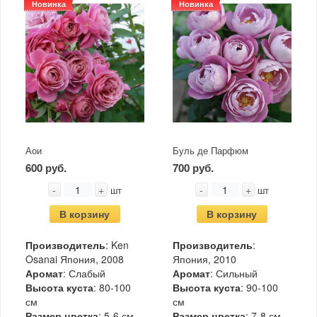
Новинка
Новинка
Аои
Буль де Парфюм
600 руб.
700 руб.
-
+
-
+
шт
шт
В корзину
В корзину
Производитель
: Ken
Производитель
:
Osanai Япония, 2008
Япония, 2010
Аромат
: Слабый
Аромат
: Сильный
Высота куста
: 80-100
Высота куста
: 90-100
см
см
Размер цветка
: 5-6 см
Размер цветка
: 7-8 см