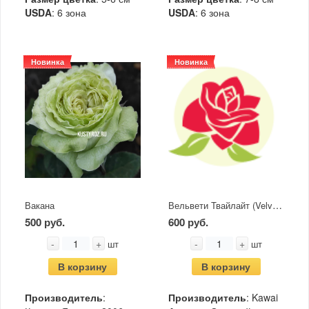
USDA
: 6 зона
USDA
: 6 зона
Новинка
Новинка
Вельвети Твайлайт (Velvety Twilight)
Вакана
500 руб.
600 руб.
-
+
-
+
шт
шт
В корзину
В корзину
Производитель
:
Производитель
: Kawai