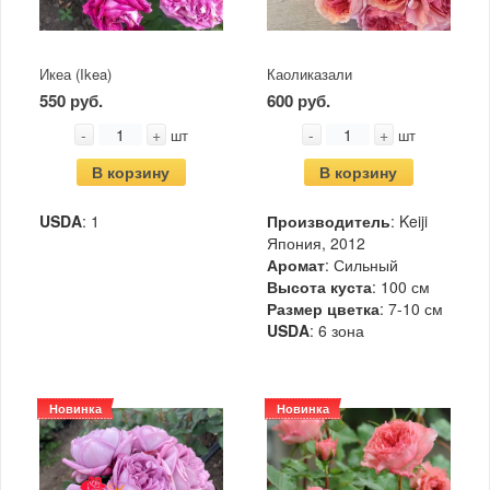
Икеа (Ikea)
Каоликазали
550 руб.
600 руб.
-
+
-
+
шт
шт
В корзину
В корзину
USDA
: 1
Производитель
: Keiji
Япония, 2012
Аромат
: Сильный
Высота куста
: 100 см
Размер цветка
: 7-10 см
USDA
: 6 зона
Новинка
Новинка