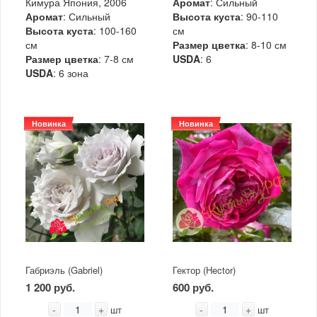
Кимура Япония, 2006
Аромат
: Сильный
Аромат
: Сильный
Высота куста
: 90-110
Высота куста
: 100-160
см
см
Размер цветка
: 8-10 см
Размер цветка
: 7-8 см
USDA
: 6
USDA
: 6 зона
Новинка
Новинка
Габриэль (Gabriel)
Гектор (Hector)
1 200 руб.
600 руб.
-
+
-
+
шт
шт