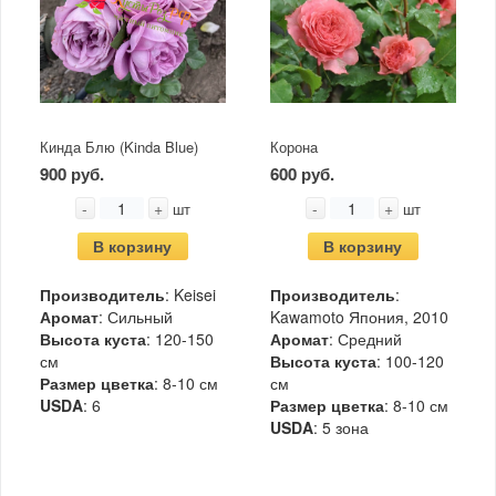
Кинда Блю (Kinda Blue)
Корона
900 руб.
600 руб.
-
+
-
+
шт
шт
В корзину
В корзину
Производитель
: Keisei
Производитель
:
Аромат
: Сильный
Kawamoto Япония, 2010
Высота куста
: 120-150
Аромат
: Средний
см
Высота куста
: 100-120
Размер цветка
: 8-10 см
см
USDA
: 6
Размер цветка
: 8-10 см
USDA
: 5 зона