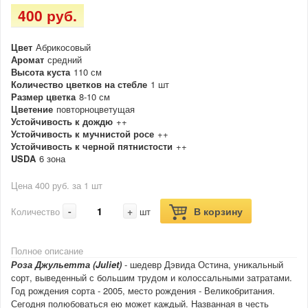
400 руб.
Цвет
Абрикосовый
Аромат
средний
Высота куста
110 см
Количество цветков на стебле
1 шт
Размер цветка
8-10 см
Цветение
повторноцветущая
Устойчивость к дождю
++
Устойчивость к мучнистой росе
++
Устойчивость к черной пятнистости
++
USDA
6 зона
Цена 400 руб. за 1 шт
-
+
В корзину
Количество
шт
Полное описание
Роза Джульетта (Juliet)
- шедевр Дэвида Остина, уникальный
сорт, выведенный с большим трудом и колоссальными затратами.
Год рождения сорта - 2005, место рождения - Великобритания.
Сегодня полюбоваться ею может каждый. Названная в честь