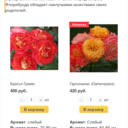
Флорибунда обладает наилучшими качествами своих
родителей.
Новинка
Братья Гримм
Гартеншпас (Gartenspass)
400 руб.
420 руб.
-
+
-
+
шт
шт
В корзину
В корзину
Аромат
: слабый
Аромат
: Слабый
Высота куста
: 70-90 см
Высота куста
: 60-90 см